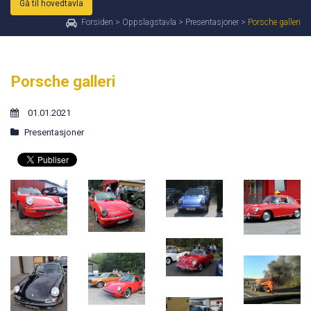
Gå til hovedtavla
Forsiden
>
Oppslagstavla
>
Presentasjoner
>
Porsche galleri
Porsche galleri
01.01.2021
Presentasjoner