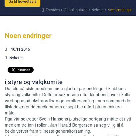
Gå til hovedtavla
Forsiden
>
Oppslagstavla
>
Nyheter
>
Noen endringer
Noen endringer
10.11.2015
Nyheter
i styre og valgkomite
Det ble på siste medlemsmøte gjort et par endringer i klubbens
styre og valkomite. Dette er saker som etter klubbens lover skulle
vært oppe på ekstraordinær generalforsamling, men som med de
tilstedeværende medlemmers aksept ble utført på en enklere
måte.
Pga vår sekretær Svein Hansens plutselige bortgang måtte et nytt
medlem tre inn i rollen. Jan Harald Borgersen sa seg villig til å
bekle vervet fram til neste generalforsamling.