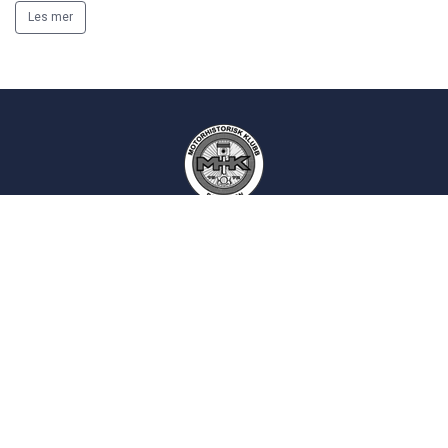
Les mer
Motorhistorisk Klubb Drammen
Epost:
kontakt
siden
Postadresse:
Postboks 2193
3003 Drammen
Norsk Motorhistorisk Senter (Burud):
Skotselvveien 594, 3330 Skotselv
Velkommen til Burud:
16:00 - 20:00, onsdager
Bli medlem