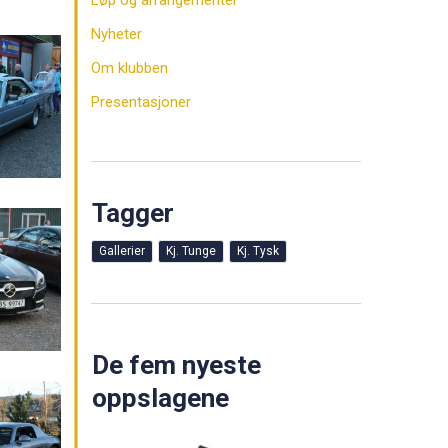
Løp og arrangementer
Nyheter
Om klubben
Presentasjoner
Tagger
Gallerier
Kj. Tunge
Kj. Tysk
De fem nyeste
oppslagene