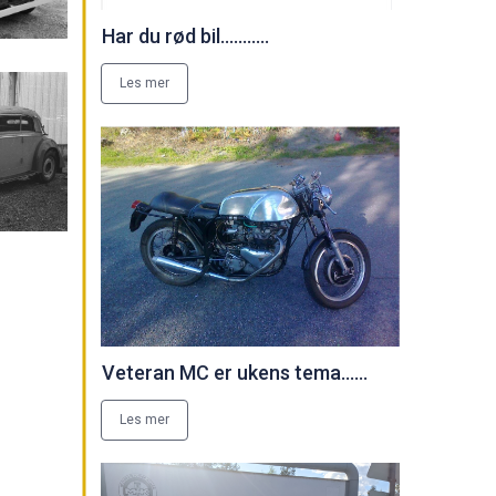
Har du rød bil...........
Les mer
Veteran MC er ukens tema......
Les mer