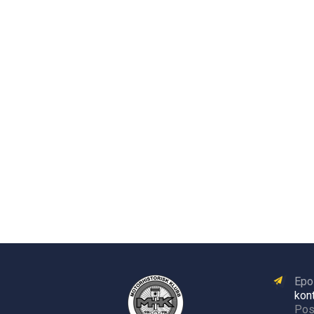
Epo
kon
Pos