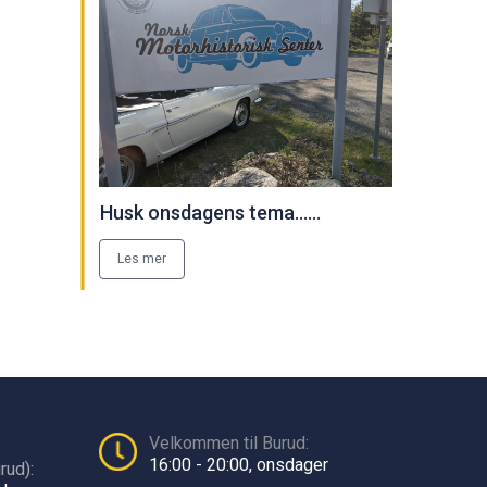
Husk onsdagens tema......
Les mer
Velkommen til Burud:
16:00 - 20:00, onsdager
rud):