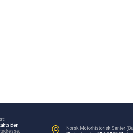
st:
takt
siden
Norsk Motorhistorisk Senter (Bu
tadresse: