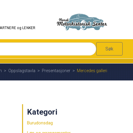
PARTNERE og LENKER
Søk
n
>
Oppslagstavla
>
Presentasjoner
>
Mercedes galleri
Kategori
Burudonsdag