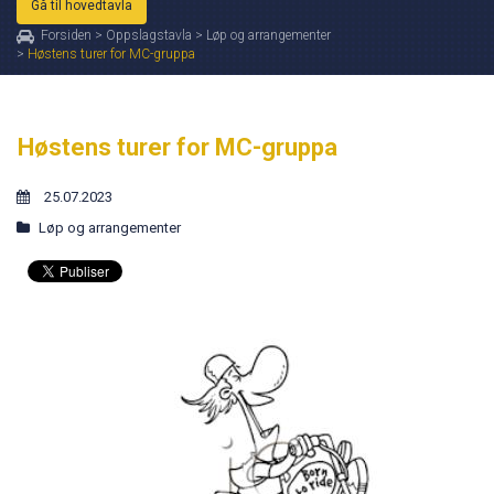
Gå til hovedtavla
Forsiden
>
Oppslagstavla
>
Løp og arrangementer
>
Høstens turer for MC-gruppa
Høstens turer for MC-gruppa
25.07.2023
Løp og arrangementer