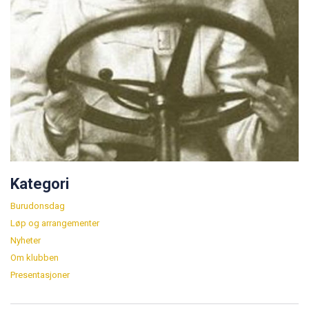
Kategori
Burudonsdag
Løp og arrangementer
Nyheter
Om klubben
Presentasjoner