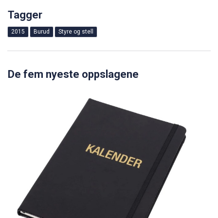
Tagger
2015
Burud
Styre og stell
De fem nyeste oppslagene