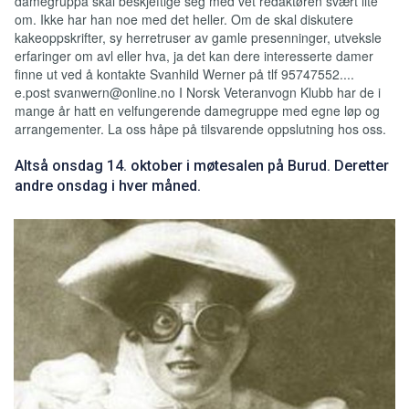
damegruppa skal beskjeftige seg med vet redaktøren svært lite
om. Ikke har han noe med det heller. Om de skal diskutere
kakeoppskrifter, sy herretruser av gamle presenninger, utveksle
erfaringer om avl eller hva, ja det kan dere interesserte damer
finne ut ved å kontakte Svanhild Werner på tlf 95747552....
e.post svanwern@online.no I Norsk Veteranvogn Klubb har de i
mange år hatt en velfungerende damegruppe med egne løp og
arrangementer. La oss håpe på tilsvarende oppslutning hos oss.
Altså onsdag 14. oktober i møtesalen på Burud. Deretter
andre onsdag i hver måned.