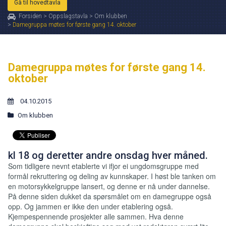
Gå til hovedtavla
Forsiden
>
Oppslagstavla
>
Om klubben
>
Damegruppa møtes for første gang 14. oktober
Damegruppa møtes for første gang 14.
oktober
04.10.2015
Om klubben
kl 18 og deretter andre onsdag hver måned.
Som tidligere nevnt etablerte vi ifjor ei ungdomsgruppe med
formål rekruttering og deling av kunnskaper. I høst ble tanken om
en motorsykkelgruppe lansert, og denne er nå under dannelse.
På denne siden dukket da spørsmålet om en damegruppe også
opp. Og jammen er ikke den under etablering også.
Kjempespennende prosjekter alle sammen. Hva denne