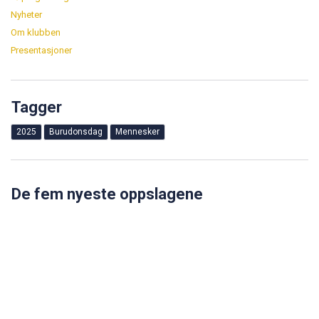
Tagger
2025
Burudonsdag
Mennesker
De fem nyeste oppslagene
Kalender-reservasjon av ressurser på Burud.
Les mer