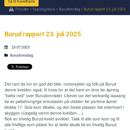
Gå til hovedtavla
Forsiden
>
Oppslagstavla
>
Burudonsdag
>
Burud rapport 23. juli 2025
Burud rapport 23. juli 2025
23.07.2025
Burudonsdag
Det rant da inn en god del biler, motorsykler og folk på Burud
denne kvelden også, til tross for at det bare en time før åpning
"bøtta ned" over Burudområdet. Likevel var det sedvanlig laaaang
kø av pølsehungrige entusiaster på utsiden før portene åpnet
klokka 17. Sola kom tilbake, og den beste plassen ble etterhvert i
skyggen (Usigelig varmt denne kvelden....).
Nok en trivelig Burud-kveld avviklet. Takk til alle som kom og til
alle frivillige som jobbet for at dette skulle bli en trivelig Burud-