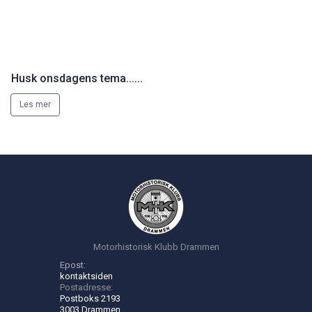
Husk onsdagens tema......
Les mer
Motorhistorisk Klubb Drammen
Epost:
kontakt
siden
Postadresse:
Postboks 2193
3003 Drammen
Norsk Motorhistorisk Senter (Burud):
Skotselvveien 594, 3330 Skotselv
Velkommen til Burud:
16:00 - 20:00, onsdager