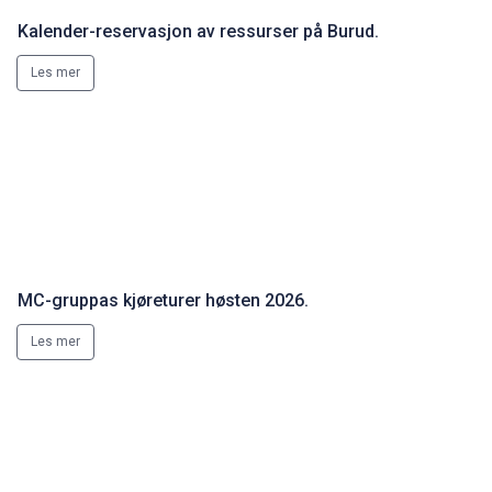
MC-gruppas kjøreturer høsten 2026.
Les mer
Har du rød bil...........